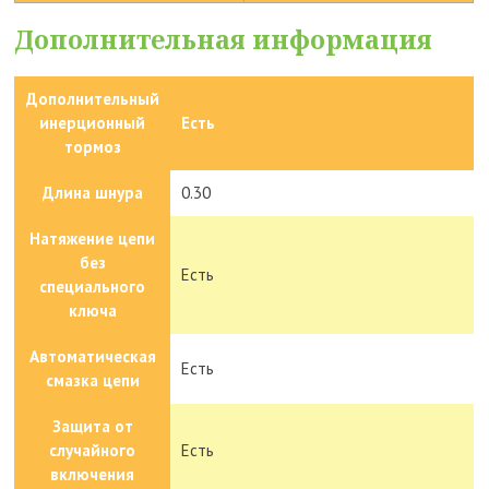
Дополнительная информация
Дополнительный
инерционный
Есть
тормоз
Длина шнура
0.30
Натяжение цепи
без
Есть
специального
ключа
Автоматическая
Есть
смазка цепи
Защита от
случайного
Есть
включения