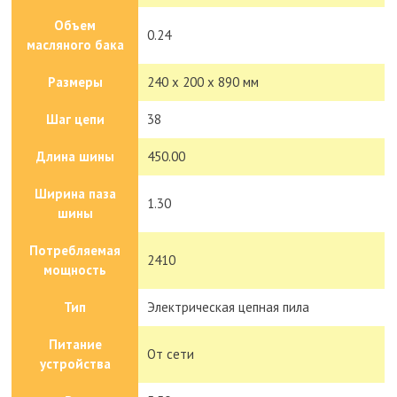
Объем
0.24
масляного бака
Размеры
240 х 200 х 890 мм
Шаг цепи
38
Длина шины
450.00
Ширина паза
1.30
шины
Потребляемая
2410
мощность
Тип
Электрическая цепная пила
Питание
От сети
устройства