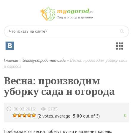
Главная
»
Благоустройство сада
»
Весна: производим уборку сада
и огорода
Весна: производим
уборку сада и огорода
30.03.2016
2735
(
2
votes, average:
5,00
out of 5)
0
Приближается весна, побегут ручьи и зазвенит капель.