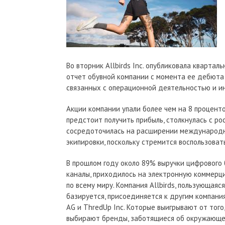
Во вторник Allbirds Inc. опубликовала квартал
отчет обувной компании с момента ее дебюта 
связанных с операционной деятельностью и ин
Акции компании упали более чем на 8 процент
предстоит получить прибыль, столкнулась с р
сосредоточилась на расширении международны
экипировки, поскольку стремится воспользова
В прошлом году около 89% выручки цифрового 
каналы, приходилось на электронную коммерцию
по всему миру. Компания Allbirds, пользующая
базируется, присоединяется к другим компания
AG и ThredUp Inc. Которые выигрывают от того
выбирают бренды, заботящиеся об окружающе