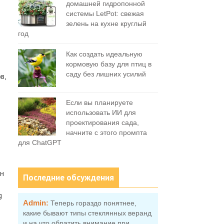
домашней гидропонной
системы LetPot: свежая
зелень на кухне круглый
год
Как создать идеальную
кормовую базу для птиц в
саду без лишних усилий
в,
Если вы планируете
использовать ИИ для
проектирования сада,
начните с этого промпта
для ChatGPT
ин
Последние обсуждения
g
Admin:
Теперь гораздо понятнее,
какие бывают типы стеклянных веранд
и на что обратить внимание при