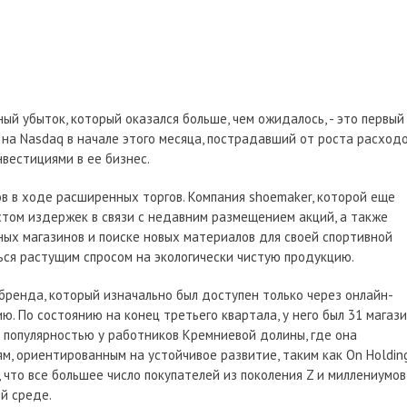
ьный убыток, который оказался больше, чем ожидалось, - это первый
на Nasdaq в начале этого месяца, пострадавший от роста расходо
вестициями в ее бизнес.
ов в ходе расширенных торгов. Компания shoemaker, которой еще
остом издержек в связи с недавним размещением акций, а также
х магазинов и поиске новых материалов для своей спортивной
ться растущим спросом на экологически чистую продукцию.
бренда, который изначально был доступен только через онлайн-
. По состоянию на конец третьего квартала, у него был 31 магаз
ся популярностью у работников Кремниевой долины, где она
м, ориентированным на устойчивое развитие, таким как On Holdin
, что все большее число покупателей из поколения Z и миллениумов
й среде.