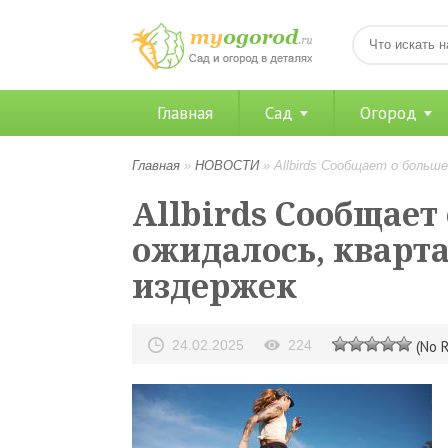
Главная
Сад
Огород
Главная
»
НОВОСТИ
»
Allbirds Сообщает о больш
Allbirds Сообщает
ожидалось, кварта
издержек
24.02.2025
224
(No R