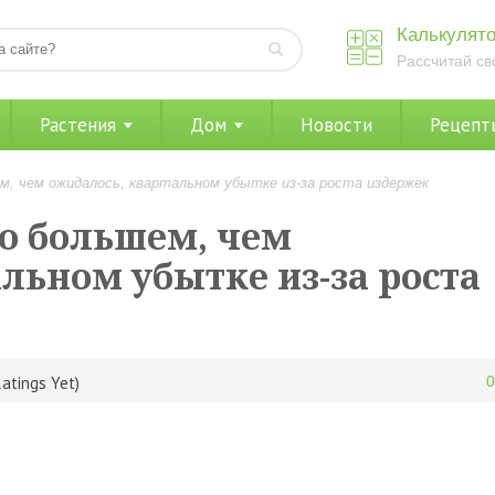
Калькулято
Рассчитай св
Растения
Дом
Новости
Рецепт
ем, чем ожидалось, квартальном убытке из-за роста издержек
 о большем, чем
льном убытке из-за роста
atings Yet)