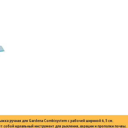
ыжка ручная для Gardena Combisystem с рабочей шириной 6, 5 см.
 собой идеальный инструмент для рыхления, аэрации и прополки почвы.