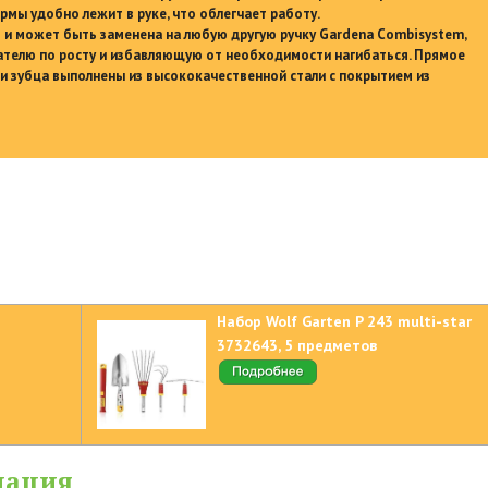
рмы удобно лежит в руке, что облегчает работу.
я и может быть заменена на любую другую ручку Gardena Combisystem,
телю по росту и избавляющую от необходимости нагибаться. Прямое
и зубца выполнены из высококачественной стали с покрытием из
Набор Wolf Garten P 243 multi-star
3732643, 5 предметов
мация