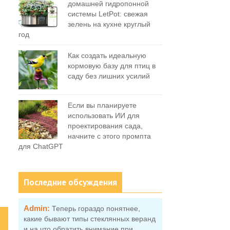
домашней гидропонной
системы LetPot: свежая
зелень на кухне круглый
год
Как создать идеальную
кормовую базу для птиц в
саду без лишних усилий
Если вы планируете
использовать ИИ для
проектирования сада,
начните с этого промпта
для ChatGPT
Последние обсуждения
Admin:
Теперь гораздо понятнее,
какие бывают типы стеклянных веранд
и на что обратить внимание при