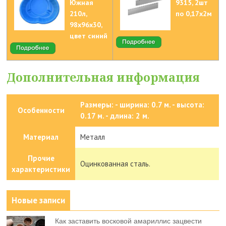
Южная
9315, 2шт
210л,
по 0,17х2м
98х96х30,
цвет синий
Дополнительная информация
Размеры: - ширина: 0.7 м. - высота:
Особенности
0.17 м. - длина: 2 м.
Материал
Металл
Прочие
Оцинкованная сталь.
характеристики
Новые записи
Как заставить восковой амариллис зацвести