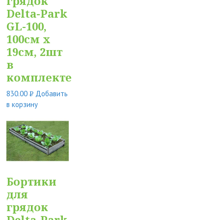
грядок
Delta-Park
GL-100,
100см х
19см, 2шт
в
комплекте
830.00
Добавить
Р
в корзину
УБ.
Бортики
для
грядок
Delta-Park