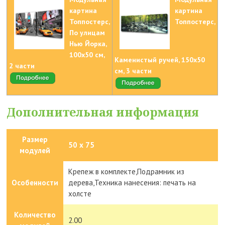
картина
картина
Топпостерс,
Топпостерс,
По улицам
Нью Йорка,
100х50 см,
Каменистый ручей, 150х50
2 части
см, 3 части
Дополнительная информация
Размер
50 х 75
модулей
Крепеж в комплекте,Подрамник из
Особенности
дерева,Техника нанесения: печать на
холсте
Количество
2.00