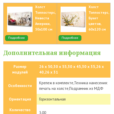
Холст
Холст
Топпостерс,
Топпостерс,
Невеста
Букет
Америки,
цветов,
50х100 см
60х120 см
Дополнительная информация
Размер
26 x 50,30 х 55,30 х 45,30 х 35,26 x
модулей
40,26 x 31
Крепеж в комплекте,Техника нанесения:
Особенности
печать на холсте,Подрамник из МДФ
Ориентация
Горизонтальная
Количество
3.00