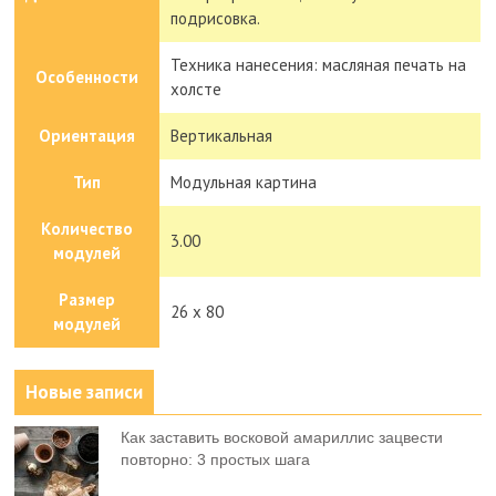
подрисовка.
Техника нанесения: масляная печать на
Особенности
холсте
Ориентация
Вертикальная
Тип
Модульная картина
Количество
3.00
модулей
Размер
26 x 80
модулей
Новые записи
Как заставить восковой амариллис зацвести
повторно: 3 простых шага