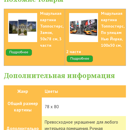
Модульная
Модульная
картина
картина
Топпостерс,
Топпостерс,
Замок,
По улицам
50x78 см, 3
Нью Йорка,
части
100х50 см,
2 части
Дополнительная информация
Жанр
Цветы
Общий размер
78 x 80
картины
Превосходное украшение для любого
Дополнительно
интерьера помещения. Ручная