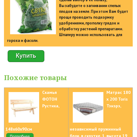
Вы забудете о загнивании спелых
плодов на земле. При этом Вам будет
проще проводить подкормку
удобрениями, прополку грядок и
обработку растений препаратами.
Шпалеру можно использовать для
гороха и фасоли.
Похожие товары
Скамья
Матрас 180
ФОТОН
x 200 Toris
Рустика,
Тэнэрэ,
148х60х90см
независимый пружинный
блок, в скрутке, 1, высота 19