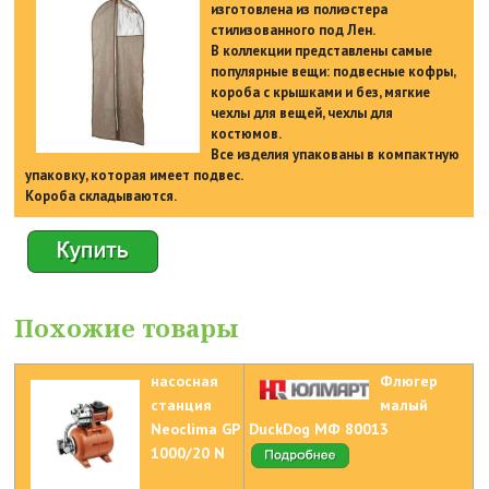
изготовлена из полиэстера
стилизованного под Лен.
В коллекции представлены самые
популярные вещи: подвесные кофры,
короба с крышками и без, мягкие
чехлы для вещей, чехлы для
костюмов.
Все изделия упакованы в компактную
упаковку, которая имеет подвес.
Короба складываются.
Похожие товары
насосная
Флюгер
станция
малый
Neoclima GP
DuckDog МФ 80013
1000/20 N