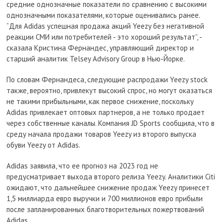
средние однозначные показатели по сравнению с высокими
однозначными показателями, которые оценивались ранее.
“Для Adidas успешная продажа акций Yeezy без негативной
реакции СМИ или потребителей - это хороший результат”, -
сказала Кристина Фернандес, управляющий директор и
старший аналитик Telsey Advisory Group в Нью-Йорке.
По словам Фернандеса, следующие распродажи Yeezy stock
также, вероятно, привлекут высокий спрос, но могут оказаться
не такими прибыльными, как первое снижение, поскольку
Adidas привлекает оптовых партнеров, а не только продает
через собственные каналы. Компания JD Sports сообщила, что в
среду начала продажи товаров Yeezy из второго выпуска
обуви Yeezy от Adidas.
Adidas заявила, что ее прогноз на 2023 год не
предусматривает выхода второго релиза Yeezy. Аналитики Citi
ожидают, что дальнейшее снижение продаж Yeezy принесет
1,5 миллиарда евро выручки и 700 миллионов евро прибыли
после запланированных благотворительных пожертвований
Adidas.