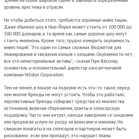
зрения на более широкой сцене и завоевать определенный
уровень престижа в отрасли.
Но чтобы добиться этого, требуются огромные инвестиции.
Даже обычное шоу в Нью-Йорке может стоить от 100 000 до
300 000 долларов, в то время как самые дорогие шоу могут
стоить миллионы. Кроме того, трудно измерить окупаемость
инвестиций. “Это один из самых сложных бюджетов для
планирования и сведения концов с концами. Окупаемости нет,
все это нематериальные активы”, - сказал Гэри Васснер,
основатель и исполнительный директор консалтинговой
компании Hilldun Corporation.
Тем не менее, в показе на подиуме есть что-то такое, перед
чем многие бренды не могут устоять. Чтобы это работало,
перспективные бренды собирают средства из множества
источников, включая сбережения, гранты и спонсорскую
поддержку. Часто они хитрят, находя заведения со скидками
или предлагая услуги по уходу за волосами и макияжу. Но
слишком полагаться на спонсоров и партнеров может быть
рискованно: если они пропадут, это нарушит планы