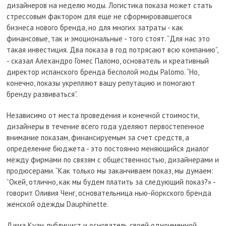
дизайнеров на неделю моды. Логистика показа может стать
стрессовым фактором для еще не сформировавшегося
бизнеса нового бренда, но для многих затраты - как
финансовые, так и эмоциональные - того стоят. “Для нас это
такая инвестиция. Два показа в год потрясают всю компанию”,
- сказал Алехандро Гомес Паломо, основатель и креативный
директор испанского бренда бесполой моды Palomo. “Но,
конечно, показы укрепляют вашу репутацию и помогают
бренду развиваться”.
Независимо от места проведения и конечной стоимости,
дизайнеры в течение всего года уделяют первостепенное
внимание показам, финансируемым за счет средств, а
определение бюджета - это постоянно меняющийся диалог
между фирмами по связям с общественностью, дизайнерами и
продюсерами. “Как только мы заканчиваем показ, мы думаем:
”Окей, отлично, как мы будем платить за следующий показ?» -
говорит Оливия Ченг, основательница нью-йоркского бренда
женской одежды Dauphinette.
Джиа Куан, публицист и основатель своей одноименной