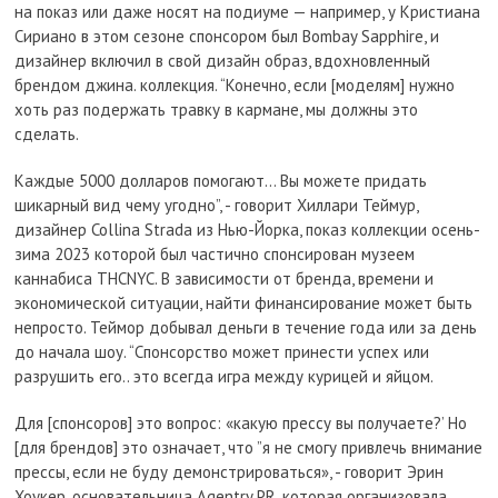
на показ или даже носят на подиуме — например, у Кристиана
Сириано в этом сезоне спонсором был Bombay Sapphire, и
дизайнер включил в свой дизайн образ, вдохновленный
брендом джина. коллекция. “Конечно, если [моделям] нужно
хоть раз подержать травку в кармане, мы должны это
сделать.
Каждые 5000 долларов помогают… Вы можете придать
шикарный вид чему угодно”, - говорит Хиллари Теймур,
дизайнер Collina Strada из Нью-Йорка, показ коллекции осень-
зима 2023 которой был частично спонсирован музеем
каннабиса THCNYC. В зависимости от бренда, времени и
экономической ситуации, найти финансирование может быть
непросто. Теймор добывал деньги в течение года или за день
до начала шоу. “Спонсорство может принести успех или
разрушить его.. это всегда игра между курицей и яйцом.
Для [спонсоров] это вопрос: «какую прессу вы получаете?’ Но
[для брендов] это означает, что ”я не смогу привлечь внимание
прессы, если не буду демонстрироваться», - говорит Эрин
Хоукер, основательница Agentry PR, которая организовала