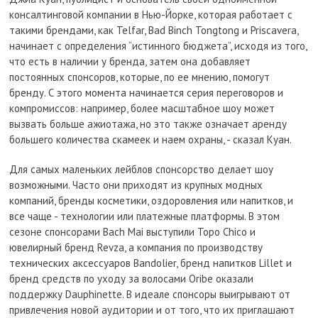
консалтинговой компании в Нью-Йорке, которая работает с
такими брендами, как Telfar, Bad Binch Tongtong и Priscavera,
начинает с определения “истинного бюджета”, исходя из того,
что есть в наличии у бренда, затем она добавляет
постоянных спонсоров, которые, по ее мнению, помогут
бренду. С этого момента начинается серия переговоров и
компромиссов: например, более масштабное шоу может
вызвать больше ажиотажа, но это также означает аренду
большего количества скамеек и наем охраны, - сказал Куан.
Для самых маленьких лейблов спонсорство делает шоу
возможными. Часто они приходят из крупных модных
компаний, бренды косметики, оздоровления или напитков, и
все чаще - технологии или платежные платформы. В этом
сезоне спонсорами Bach Mai выступили Topo Chico и
ювелирный бренд Revza, а компания по производству
технических аксессуаров Bandolier, бренд напитков Lillet и
бренд средств по уходу за волосами Oribe оказали
поддержку Dauphinette. В идеале спонсоры выигрывают от
привлечения новой аудитории и от того, что их приглашают