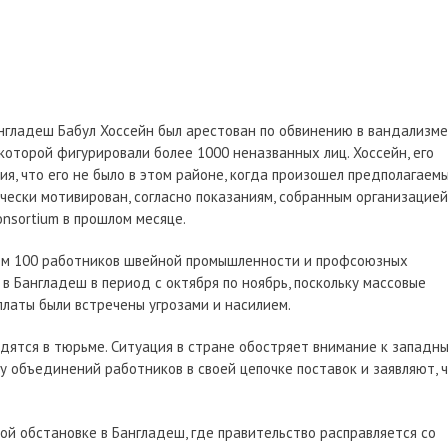
нгладеш Бабул Хоссейн был арестован по обвинению в вандализме
которой фигурировали более 1000 неназванных лиц. Хоссейн, его
я, что его не было в этом районе, когда произошел предполагаем
ически мотивирован, согласно показаниям, собранным организацией
onsortium в прошлом месяце.
чем 100 работников швейной промышленности и профсоюзных
в Бангладеш в период с октября по ноябрь, поскольку массовые
латы были встречены угрозами и насилием.
одятся в тюрьме. Ситуация в стране обостряет внимание к западн
 объединений работников в своей цепочке поставок и заявляют, 
й обстановке в Бангладеш, где правительство расправляется со