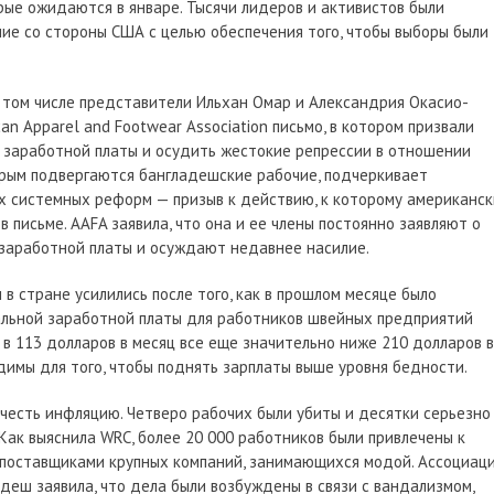
рые ожидаются в январе. Тысячи лидеров и активистов были
ие со стороны США с целью обеспечения того, чтобы выборы были
в том числе представители Ильхан Омар и Александрия Окасио-
can Apparel and Footwear Association письмо, в котором призвали
заработной платы и осудить жестокие репрессии в отношении
орым подвергаются бангладешские рабочие, подчеркивает
 системных реформ — призыв к действию, к которому американск
в письме. AAFA заявила, что она и ее члены постоянно заявляют о
заработной платы и осуждают недавнее насилие.
в стране усилились после того, как в прошлом месяце было
альной заработной платы для работников швейных предприятий
 в 113 долларов в месяц все еще значительно ниже 210 долларов в
одимы для того, чтобы поднять зарплаты выше уровня бедности.
учесть инфляцию. Четверо рабочих были убиты и десятки серьезно
Как выяснила WRC, более 20 000 работников были привлечены к
е поставщиками крупных компаний, занимающихся модой. Ассоциац
еш заявила, что дела были возбуждены в связи с вандализмом,