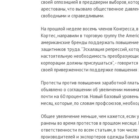
своей оппозицией в преддверии выборов, кото
арестованы, что вызвало общественное давлен
свободными и справедливыми.
На прошлой неделе восемь членов Конгресса, 
Кортес, направили в торговую группу the Ameri
американские бренды поддержать повышение 
защитников труда. “Эскалация репрессий, кот
настоятельную необходимость преобразующих
корпорации должны прислушаться”, - говорится 
своей приверженности поддержке повышения 
Протесты против повышения заработной платы 
объявлено о соглашении об увеличении миним
почти на 60 процентов. Новый базовый уровень
месяц, которые, по словам профсоюзов, необх
Общее увеличение меньше, чем кажется, если 
ранены во время протестов в прошлом месяце. 
ответственности по всем статьям, в том числ
производителей и экспортеров одежды Банглад