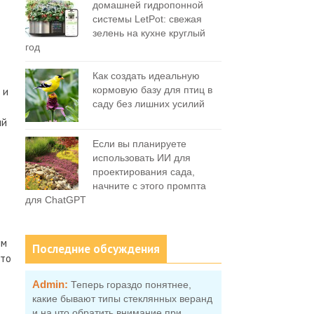
домашней гидропонной
системы LetPot: свежая
зелень на кухне круглый
год
Как создать идеальную
кормовую базу для птиц в
 и
саду без лишних усилий
ый
Если вы планируете
использовать ИИ для
проектирования сада,
начните с этого промпта
для ChatGPT
ым
Последние обсуждения
что
Admin:
Теперь гораздо понятнее,
какие бывают типы стеклянных веранд
и на что обратить внимание при