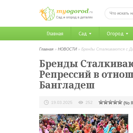
Главная
Сад
Огород
Главная
»
НОВОСТИ
»
Бренды Сталкиваются с Да
Бренды Сталкиваю
Репрессий в отно
Бангладеш
19.03.2025
252
(No R