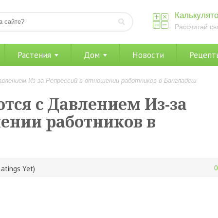
Калькулято
Рассчитай св
Растения
Дом
Новости
Рецепт
влением Из-за Репрессий в отношении работников в Бангладеш
тся с Давлением Из-за
шении работников в
atings Yet)