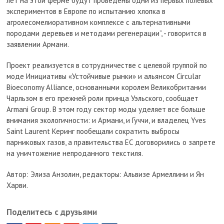
лет на этой ферме будут проведены одни из первых полевых
экспериментов в Европе по испытанию хлопка в
агролесомелиоративном комплексе с альтернативными
породами деревьев и методами регенерации”, - говорится в
заявлении Армани.
Проект реализуется в сотрудничестве с целевой группой по
моде Инициативы «Устойчивые рынки» и альянсом Circular
Bioeconomy Alliance, основанными королем Великобритании
Чарльзом в его прежней роли принца Уэльского, сообщает
Armani Group. В этом году сектор моды уделяет все больше
внимания экологичности: и Армани, и Гуччи, и владелец Yves
Saint Laurent Керинг пообещали сократить выбросы
парниковых газов, а правительства ЕС договорились о запрете
на уничтожение непроданного текстиля.
Автор: Элиза Анзолин, редакторы: Альвизе Армеллини и Ян
Харви.
Поделитесь с друзьями