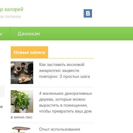
р калорий
ое питание
ы
Дачникам
Новые записи
Как заставить восковой
амариллис зацвести
повторно: 3 простых шага
0
4 маленьких декоративных
дерева, которые можно
вырастить в помещении,
 и
чтобы превратить ваш дом
в мини-лес
Опыт использования