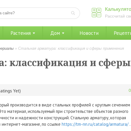
Калькулято
Рассчитай св
Растения
Дом
Новости
Рецепт
териалы
»
Стальная арматура: классификация и сферы применения
а: классификация и сферы
atings Yet)
орый производится в виде стальных профилей с круглым сечением
 Это материал, используемый при строительстве объектов разного
чности и надежности конструкций. Стальную арматуру, которая
 интернет-магазине, по ссылке
https://tm-nn.ru/catalog/armatura/
.