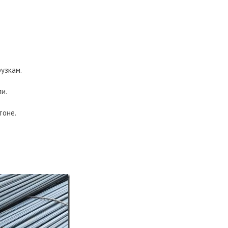
узкам.
и.
тоне.