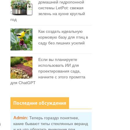
домашней гидропонной
системы LetPot: свежая
зелень на кухне круглый
год
Как создать идеальную
кормовую базу для птиц в
саду без лишних усилий
Если вы планируете
использовать ИИ для
проектирования сада,
начните с этого промпта
для ChatGPT
Последние обсуждения
Admin:
Теперь гораздо понятнее,
й
какие бывают типы стеклянных веранд
и на что обратить внимание при