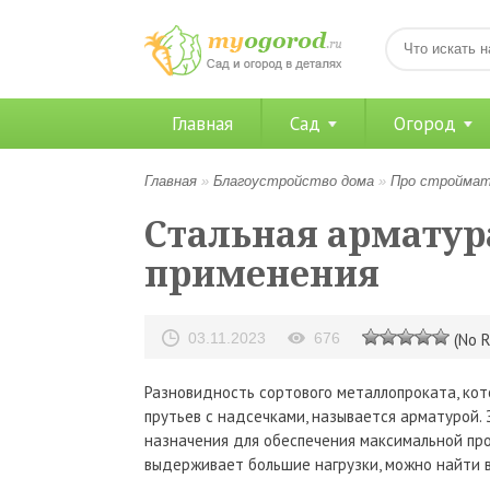
Главная
Сад
Огород
Главная
»
Благоустройство дома
»
Про стройма
Стальная арматур
применения
03.11.2023
676
(No R
Разновидность сортового металлопроката, кот
прутьев с надсечками, называется арматурой.
назначения для обеспечения максимальной про
выдерживает большие нагрузки, можно найти в