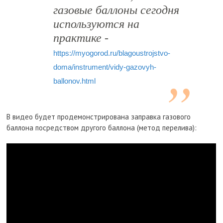
газовые баллоны сегодня
используются на
практике -
https://myogorod.ru/blagoustrojstvo-
doma/instrument/vidy-gazovyh-
ballonov.html
В видео будет продемонстрирована заправка газового
баллона посредством другого баллона (метод перелива):