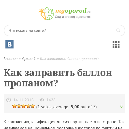
Главная
»
Архив 1
»
Как заправить баллон пропаном?
Как заправить баллон
пропаном?
14.11.2016
1433
(
1
votes, average:
5,00
out of 5)
0
К сожалению, газификация до сих пор «шагает» по стране. Так
называемое национальное достояние (которое по факту и не