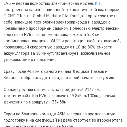
EV6 — первая полностью электрическая модель
Kia
,
построенная на инновационной технологической платформе
E-GMP (Electric-Global Modular Platform), которая сочетает в
себе новейшие технологии электропривода и зарядки с
чрезвычайно просторным салоном. Полностью электрический
кроссовер EV6 с автономным запасом хода 528 км в
комбинированном цикле WLTP и революционной технологией,
позволяющей скоростную зарядку от 10 до 80% емкости
аккумулятора за 18 минут, гарантирует исключительное
удовольствие от вождения.
Сразу после 41ч.3м. с самого начала Дедиков, Павлов и
Китанов добрались до точки, с которой начали экскурсию.
Общая средняя стоимость за пройденный 2137 км.
достигнутый с Kia EV6 составляет 15,8кВтч/100км, а время
движения по маршруту – 35ч.38м.
Туром по Болгарии команда ASM завершила предсезонную
подготовку и на следующей неделе стартует во втором этапе
чемпионата мира по е-ралли в Чехии.