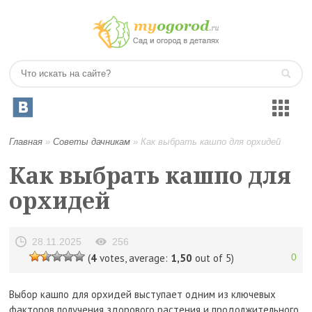
Главная
»
Советы дачникам
»
Как выбрать кашпо для орхидей
Как выбрать кашпо для
орхидей
28.11.2025
256
(
4
votes, average:
1,50
out of 5)
0
Выбор кашпо для орхидей выступает одним из ключевых
факторов получения здорового растения и продолжительного