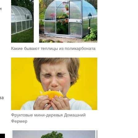
и
Какие бывают теплицы из поликарбоната
за
Фруктовыe мини-деревья Домашний
Фермер