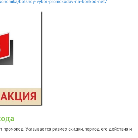
ekonomika/bolshoy-vybor-promokodov-na-bonkod-net/
.
кода
 промокод. Указывается размер скидки, период его действия и