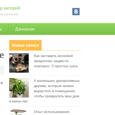
р калорий
ое питание
ы
Дачникам
Новые записи
е
Как заставить восковой
амариллис зацвести
повторно: 3 простых шага
0
4 маленьких декоративных
те
дерева, которые можно
вырастить в помещении,
чтобы превратить ваш дом
в мини-лес
Опыт использования