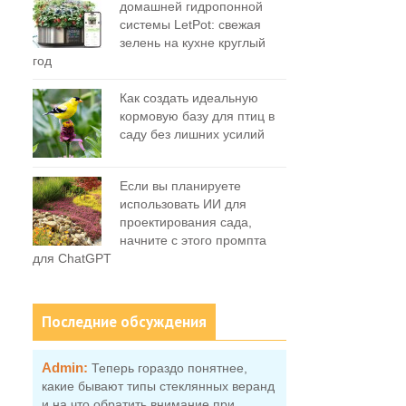
домашней гидропонной
системы LetPot: свежая
зелень на кухне круглый
год
Как создать идеальную
кормовую базу для птиц в
саду без лишних усилий
Если вы планируете
использовать ИИ для
проектирования сада,
начните с этого промпта
для ChatGPT
Последние обсуждения
Admin:
Теперь гораздо понятнее,
какие бывают типы стеклянных веранд
и на что обратить внимание при