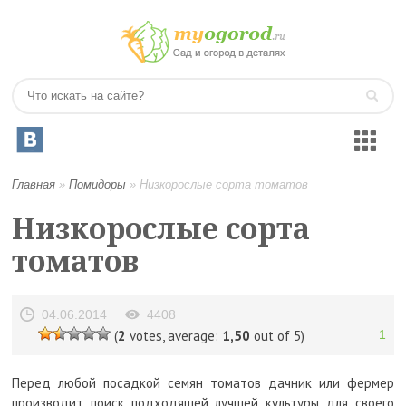
Главная
»
Помидоры
»
Низкорослые сорта томатов
Низкорослые сорта
томатов
04.06.2014
4408
(
2
votes, average:
1,50
out of 5)
1
Перед любой посадкой семян томатов дачник или фермер
производит поиск подходящей лучшей культуры для своего