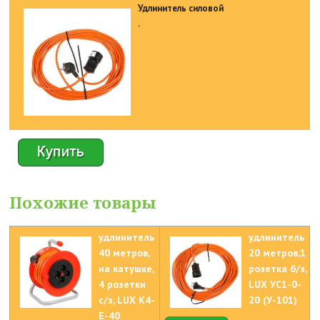
Удлинитель силовой
.
Похожие товары
удлинитель
удлинитель
40 метров,
20 метров,1
на катушке,
розетка б/з,
4 розетки
LUX УС1-0-
с/з, LUX К4-
20 (У-101)
Е-40