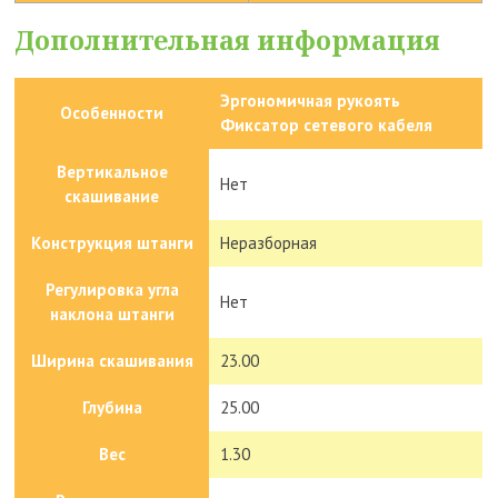
Дополнительная информация
Эргономичная рукоять
Особенности
Фиксатор сетевого кабеля
Вертикальное
Нет
скашивание
Конструкция штанги
Неразборная
Регулировка угла
Нет
наклона штанги
Ширина скашивания
23.00
Глубина
25.00
Вес
1.30