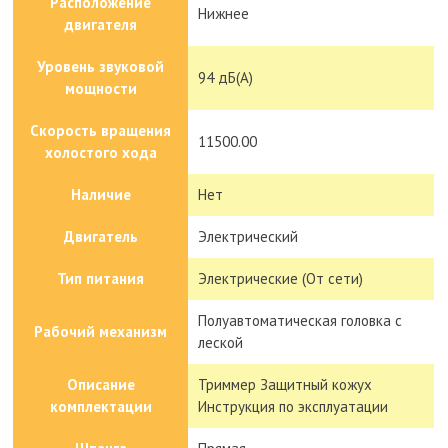
Расположение
Нижнее
двигателя
Уровень звуковой
94 дБ(А)
мощности
Скорость вращения
11500.00
холостого хода
Наличие
Нет
Двигатель
Электрический
Тип питания
Электрические (От сети)
Полуавтоматическая головка с
Рабочий механизм
леской
Описание
Триммер Защитный кожух
комплектации
Инструкция по эксплуатации