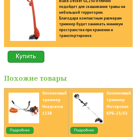
Black Decker GL250 отлично
подойдет для скашивания травы на
небольшой территории.
Благодаря компактным размерам
триммер будет занимать минимум
пространства при хранении и
транспортировке.
Похожие товары
бензиновый
бензиновый
триммер
триммер
Husqvarna
Интерскол
133R
КРБ-23/33