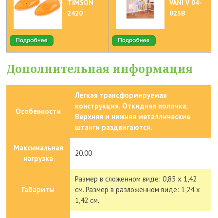
TIMSON
VANI V 04-
2420
023B
Дополнительная информация
Легкая трансформируемая
конструкция. Откидная полочка.
Особенности
Верхняя и нижняя металлические
штанги раздвигаются.
Максимальная
20.00
нагрузка
Размер в сложенном виде: 0,85 х 1,42
Габариты
см. Размер в разложенном виде: 1,24 х
1,42 см.