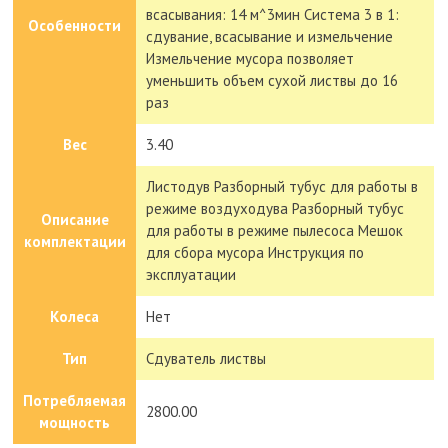
всасывания: 14 м^3мин Система 3 в 1:
Особенности
сдувание, всасывание и измельчение
Измельчение мусора позволяет
уменьшить объем сухой листвы до 16
раз
Вес
3.40
Листодув Разборный тубус для работы в
режиме воздуходува Разборный тубус
Описание
для работы в режиме пылесоса Мешок
комплектации
для сбора мусора Инструкция по
эксплуатации
Колеса
Нет
Тип
Сдуватель листвы
Потребляемая
2800.00
мощность