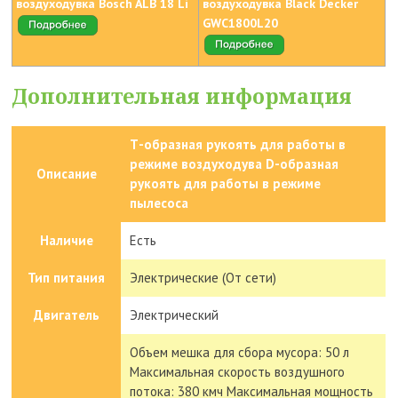
воздуходувка Bosch ALB 18 Li
воздуходувка Black Decker
GWC1800L20
Дополнительная информация
Т-образная рукоять для работы в
режиме воздуходува D-образная
Описание
рукоять для работы в режиме
пылесоса
Наличие
Есть
Тип питания
Электрические (От сети)
Двигатель
Электрический
Объем мешка для сбора мусора: 50 л
Максимальная скорость воздушного
потока: 380 кмч Максимальная мощность