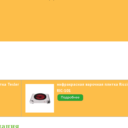
ка Tesler
инфракрасная варочная плитка Ricci
RIC-101
мация