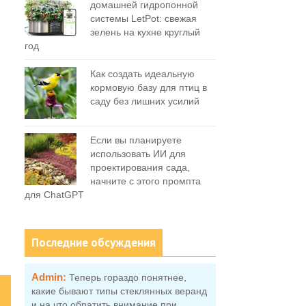
домашней гидропонной
системы LetPot: свежая
зелень на кухне круглый
год
Как создать идеальную
кормовую базу для птиц в
саду без лишних усилий
Если вы планируете
использовать ИИ для
проектирования сада,
начните с этого промпта
для ChatGPT
Последние обсуждения
Admin:
Теперь гораздо понятнее,
какие бывают типы стеклянных веранд
и на что обратить внимание при