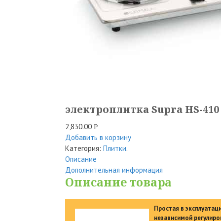
электроплитка Supra HS-410
2,830.00
Р
Добавить в корзину
УБ.
Категория:
Плитки
.
Описание
Дополнительная информация
Описание товара
Простая в эксплуатаци
независимой регулир