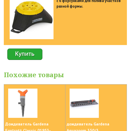
с 6 форсунками для полива участков
разной формы.
Похожие товары
Дождеватель Gardena
дождеватель Gardena
Foxtrott Classic 01953-
Aquazoom 350/3