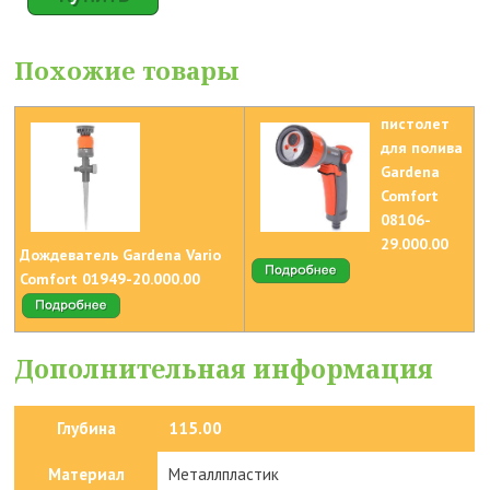
Похожие товары
пистолет
для полива
Gardena
Comfort
08106-
29.000.00
Дождеватель Gardena Vario
Comfort 01949-20.000.00
Дополнительная информация
Глубина
115.00
Материал
Металлпластик