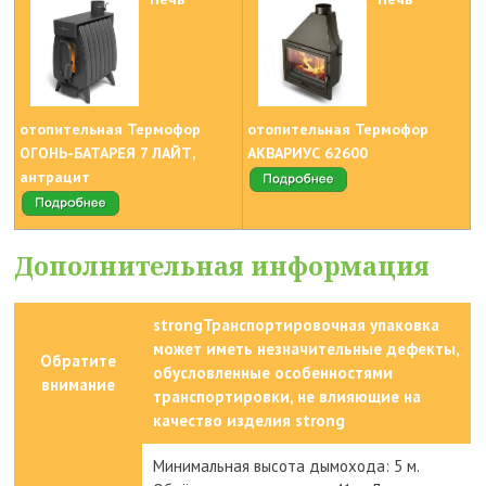
отопительная Термофор
отопительная Термофор
ОГОНЬ-БАТАРЕЯ 7 ЛАЙТ,
АКВАРИУС 62600
антрацит
Дополнительная информация
strongТранспортировочная упаковка
может иметь незначительные дефекты,
Обратите
обусловленные особенностями
внимание
транспортировки, не влияющие на
качество изделия strong
Минимальная высота дымохода: 5 м.