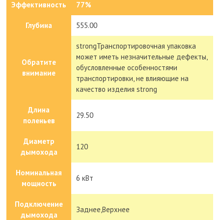
Эффективность
77%
Глубина
555.00
strongТранспортировочная упаковка
может иметь незначительные дефекты,
Обратите
обусловленные особенностями
внимание
транспортировки, не влияющие на
качество изделия strong
Длина
29.50
поленьев
Диаметр
120
дымохода
Номинальная
6 кВт
мощность
Подключение
Заднее,Верхнее
дымохода