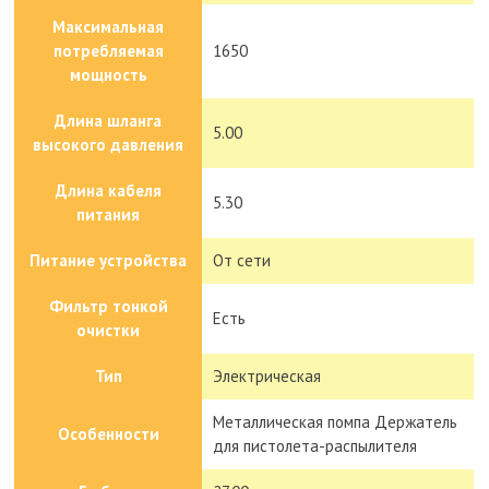
Максимальная
потребляемая
1650
мощность
Длина шланга
5.00
высокого давления
Длина кабеля
5.30
питания
Питание устройства
От сети
Фильтр тонкой
Есть
очистки
Тип
Электрическая
Металлическая помпа Держатель
Особенности
для пистолета-распылителя