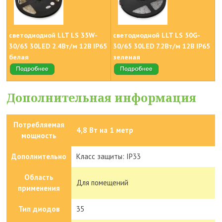
светодиодной LLT LS 35W-
светодиодной LLT LS 50G-
30/65 30LED 2.4Вт/м 12В IP65
30/65 30LED 7.2Вт/м 12В IP65
белая
зеленая
Дополнительная информация
Потребляемая
4,8 Вт на 1 метр
мощность
Дополнительно
Класс защиты: IP33
Область
Для помещений
применения
Тип диодов
35