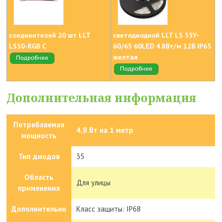
соединителей 20 шт LLT
светодиодной LLT LS 35Y-
LS50-RGB C
60/65 60LED 4.8Вт/м 12В IP65
желтая
Дополнительная информация
Потребляемая
4,8 Вт на 1 метр
мощность
Тип диодов
35
Область
Для улицы
применения
Дополнительно
Класс защиты: IP68