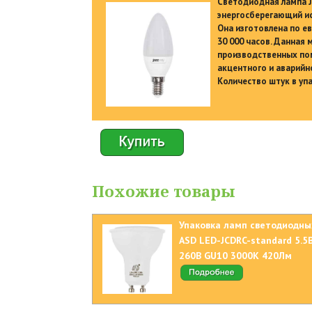
Светодиодная лампа J
энергосберегающий ис
Она изготовлена по е
30 000 часов. Данная
производственных пом
акцентного и аварийн
Количество штук в упа
Похожие товары
Упаковка ламп светодиодны
ASD LED-JCDRC-standard 5.5
260В GU10 3000К 420Лм