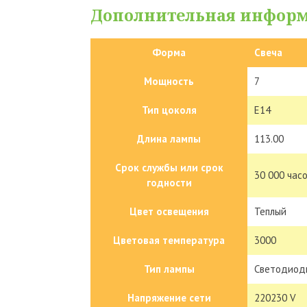
Дополнительная инфор
Форма
Свеча
Мощность
7
Тип цоколя
E14
Длина лампы
113.00
Срок службы или срок
30 000 час
годности
Цвет освещения
Теплый
Цветовая температура
3000
Тип лампы
Светодиод
Напряжение сети
220230 V