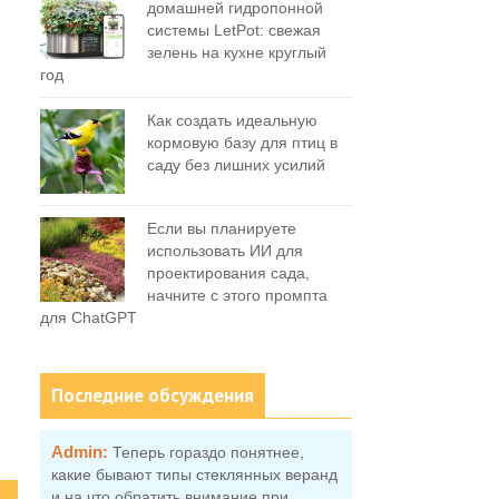
домашней гидропонной
системы LetPot: свежая
зелень на кухне круглый
год
Как создать идеальную
кормовую базу для птиц в
саду без лишних усилий
Если вы планируете
использовать ИИ для
проектирования сада,
начните с этого промпта
для ChatGPT
Последние обсуждения
Admin:
Теперь гораздо понятнее,
какие бывают типы стеклянных веранд
и на что обратить внимание при