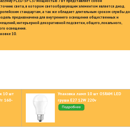
azzway PLED-SP C37 мощностью 7 Вт представляет собой
точник света, в котором светообразующим элементом является диод.
вропейским стандартам, а так же обладает длительным сроком службы до
 модель предназначена для внутреннего освещения общественных и
ещений, интерьерной декоративной подсветки, общего, локального,
ого освещения.
ковке 10.
х 10 шт
Упаковка ламп 10 шт OSRAM LED
Вт 160-
груша E27 12W 220v