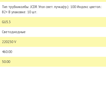
Тип трубкиколбы: JCDR Угол свет. пучка(гр.): 100 Индекс цветоп.:
82+ В упаковке: 10 шт.
GU5.3
Светодиодные
220230 V
460.00
50.00