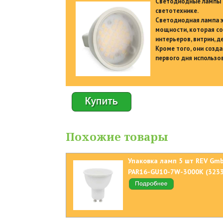
Светодиодные лампы C
светотехнике.
Светодиодная лампа э
мощности, которая со
интерьеров, витрин, 
Кроме того, они созд
первого дня использо
Похожие товары
Упаковка ламп 5 шт REV Gm
PAR16-GU10-7W-3000K (3233