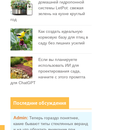
домашней гидропонной
системы LetPot: свежая
зелень на кухне круглый
год
Как создать идеальную
кормовую базу для птиц в
саду без лишних усилий
Если вы планируете
использовать ИИ для
проектирования сада,
начните с этого промпта
для ChatGPT
Последние обсуждения
Admin:
Теперь гораздо понятнее,
какие бывают типы стеклянных веранд
и на что обратить внимание при