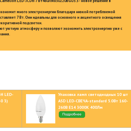
amelion LED-JCDR-7 Вт460Лм830220ВGU5.3 - новое решение в
кономит много электроэнергии благодаря низкой потребляемой
ставляет 7 Вт. Они идеальны для основного и акцентного освещения
декоративной подсветки.
ают уютную атмосферу и позволяют экономить электроэнергию уже с
вания.
bH LED-
Упаковка ламп светодиодных 10 шт
0 3)
ASD LED-СВЕЧА-standard 5.0Вт 160-
260В Е14 3000К 400Лм