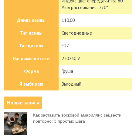
Индекс цветопередачи: Ra 80
Угол рассеивания: 270°
Длина лампы
110.00
Тип лампы
Светодиодные
Тип цоколя
E27
Напряжение сети
220230 V
Форма
Груша
Я выбираю
Выгодный
Новые записи
Как заставить восковой амариллис зацвести
повторно: 3 простых шага