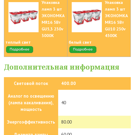
Упаковка
Упаковка
ламп 3 шт
ламп 3 шт
ЭКОНОМКА
ЭКОНОМКА
MR16 5Вт
MR16 5Вт
GU5,3 230v
GU10 230v
3000K
4500K
теплый свет
белый свет
Дополнительная информация
Световой поток
400.00
Аналог по освещению
(лампа накаливания),
40
мощность
Энергоэффективность
80.00
Диаметр лампы
60.00