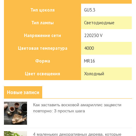
Тип цоколя
GU5.3
Тип лампы
Светодиодные
Напряжение сети
220230 V
Цветовая температура
4000
Форма
MR16
Цвет освещения
Холодный
Новые записи
Как заставить восковой амариллис зацвести
повторно: 3 простых шага
4 маленьких декоративных дерева, которые