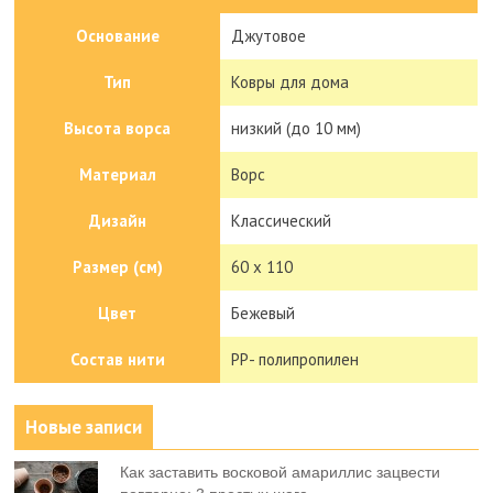
Основание
Джутовое
Тип
Ковры для дома
Высота ворса
низкий (до 10 мм)
Материал
Ворс
Дизайн
Классический
Размер (см)
60 x 110
Цвет
Бежевый
Состав нити
PP- полипропилен
Новые записи
Как заставить восковой амариллис зацвести