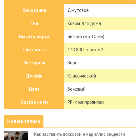
Основание
Джутовое
Тип
Ковры для дома
Высота ворса
низкий (до 10 мм)
Плотность
140.800 точек м2
Материал
Ворс
Дизайн
Классический
Цвет
Бежевый
Состав нити
PP- полипропилен
Новые записи
Как заставить восковой амариллис зацвести