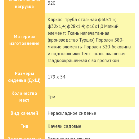
320
нагрузка
Каркас: труба стальная ф60х1,5;
ф32х1,4; ф28х1,4; ф16х1,0 Мягкий
элемент: Ткань напечатанная
Материал
(производство Турция) Поролон S80-
изготовления
мягкие элементы Поролон S20-боковины
и подголовники Тент-ткань плащевая
гладкоокрашенная с во пропиткой
Размеры
179 х 54
сиденья (ДxШ)
Количество
Три
мест
Вид качелей
Нераскладное сиденье
Тип
Качели садовые