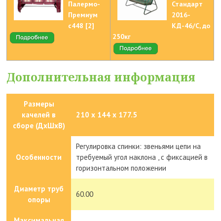
Палермо-
Стандарт
Премиум
2016-
с448 [2]
КД-46/С, до
250кг
Дополнительная информация
Размеры
качелей в
210 х 144 х 177.5
сборе (ДxШxВ)
Регулировка спинки: звеньями цепи на
Особенности
требуемый угол наклона , с фиксацией в
горизонтальном положении
Диаметр труб
60.00
опоры
Максимальная