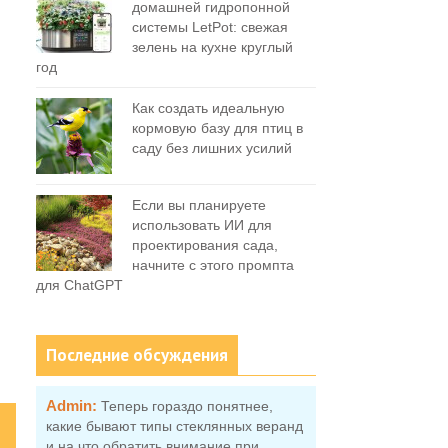
домашней гидропонной
системы LetPot: свежая
зелень на кухне круглый
год
Как создать идеальную
кормовую базу для птиц в
саду без лишних усилий
Если вы планируете
использовать ИИ для
проектирования сада,
начните с этого промпта
для ChatGPT
Последние обсуждения
Admin:
Теперь гораздо понятнее,
какие бывают типы стеклянных веранд
и на что обратить внимание при