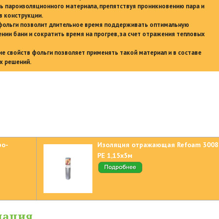
ь пароизоляционного материала, препятствуя проникновению пара и
 конструкции.
фольги позволит длительное время поддерживать оптимальную
нии бани и сократить время на прогрев, за счет отражения тепловых
е свойств фольги позволяет применять такой материал и в составе
х решений.
ро-
Изоляция отражающая Refoam 3008
РЕ 1,15х5м
мация