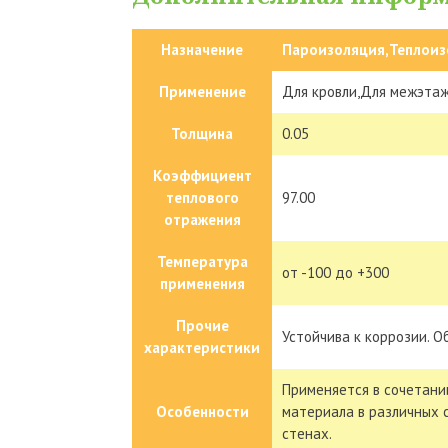
Назначение
Пароизоляция,Теплоиз
Применение
Для кровли,Для межэтаж
Толщина
0.05
Коэффициент
теплового
97.00
отражения
Температура
от -100 до +300
применения
Прочие
Устойчива к коррозии. 
характеристики
Применяется в сочетани
Особенности
материала в различных с
стенах.