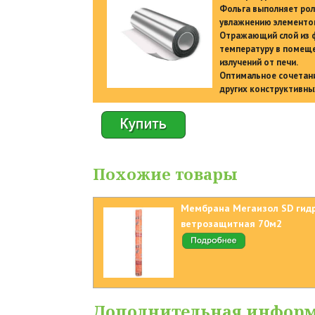
Фольга выполняет рол
увлажнению элементов
Отражающий слой из 
температуру в помеще
излучений от печи.
Оптимальное сочетани
других конструктивны
Похожие товары
Мембрана Мегаизол SD гид
ветрозащитная 70м2
Дополнительная инфор