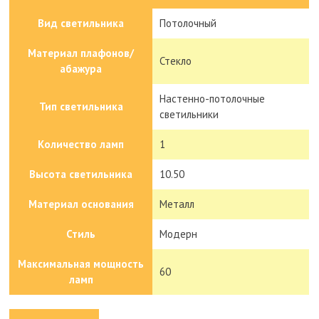
Вид светильника
Потолочный
Материал плафонов/
Стекло
абажура
Настенно-потолочные
Тип светильника
светильники
Количество ламп
1
Высота светильника
10.50
Материал основания
Металл
Стиль
Модерн
Максимальная мощность
60
ламп