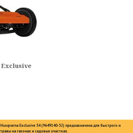
 Exclusive
Husqvarna Exclusive 54 (9649140-52) предназначена для быстрого и
травы на газонах и садовых участках.