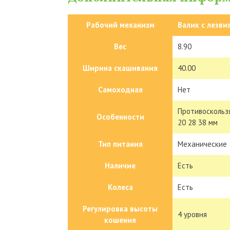
Рабочий механизм
Валик с лезви
Вес
8.90
Ширина скашивания
40.00
Самоходная
Нет
Противоскольз
Особенности
20 28 38 мм
Тип питания
Механические
Наличие
Есть
Колеса
Есть
Регулировка высоты
4 уровня
кошения