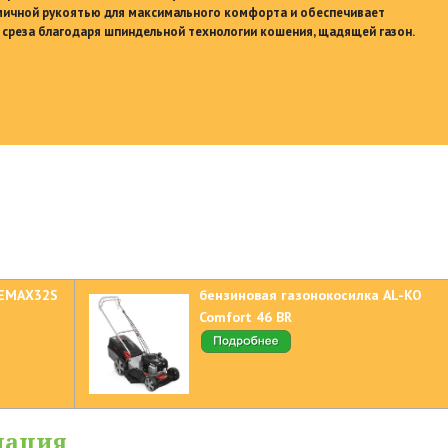
мичной рукоятью для максимального комфорта и обеспечивает
среза благодаря шпиндельной технологии кошения, щадящей газон.
 EMAX32S
бензиновая газонокосилка AL-KO
Comfort 46 BR
мация