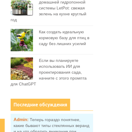
домашней гидропонной
системы LetPot: свежая
зелень на кухне круглый
год
Как создать идеальную
кормовую базу для птиц в
саду без лишних усилий
Если вы планируете
использовать ИИ для
проектирования сада,
начните с этого промпта
для ChatGPT
Последние обсуждения
Admin:
Теперь гораздо понятнее,
какие бывают типы стеклянных веранд
и на что обратить внимание при