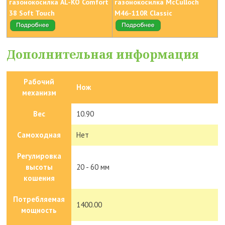
газонокосилка AL-KO Comfort
газонокосилка McCulloch
38 Soft Touch
M46-110R Classic
Дополнительная информация
Рабочий
Нож
механизм
Вес
10.90
Самоходная
Нет
Регулировка
высоты
20 - 60 мм
кошения
Потребляемая
1400.00
мощность