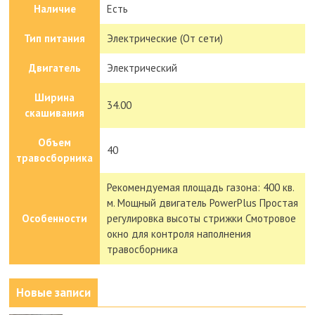
Наличие
Есть
Тип питания
Электрические (От сети)
Двигатель
Электрический
Ширина
34.00
скашивания
Объем
40
травосборника
Рекомендуемая площадь газона: 400 кв.
м. Мощный двигатель PowerPlus Простая
Особенности
регулировка высоты стрижки Смотровое
окно для контроля наполнения
травосборника
Новые записи