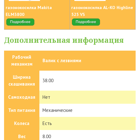
газонокосилка Makita
газонокосилка AL-KO Highline
ELM3800
525 VS
Дополнительная информация
Рабочий
Валик с лезвиями
механизм
Ширина
38.00
скашивания
Самоходная
Нет
Тип питания
Механические
Колеса
Есть
Вес
8.00