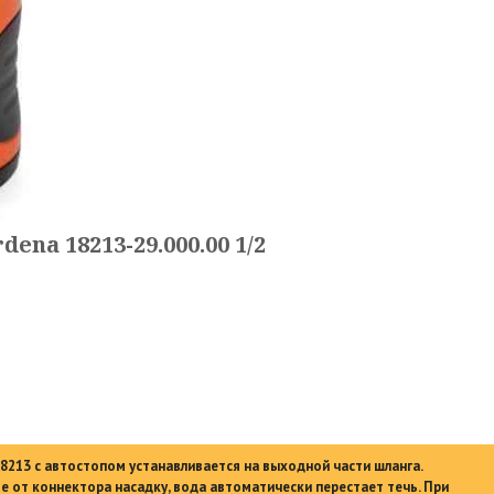
na 18213-29.000.00 1/2
213 с автостопом устанавливается на выходной части шланга.
е от коннектора насадку, вода автоматически перестает течь. При