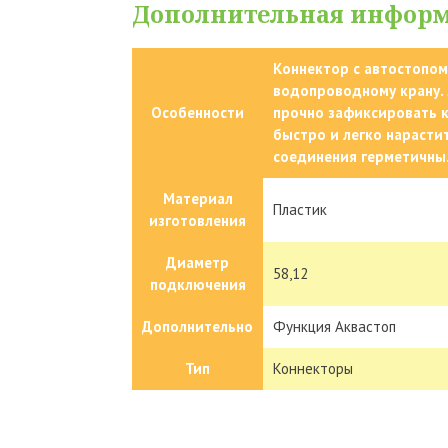
Дополнительная инфор
Коннектор с автостопом
водопроводному крану. 
Особенности
прочно зафиксировать к
быстро и легко нарасти
соединения герметичны
Материал
Пластик
изготовления
Диаметр
58,12
подключения
Дополнительно
Функция Аквастоп
Тип
Коннекторы