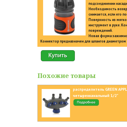
подсоединении насадк
Необходимость возвра
снимается, если его по
Поверхность из мягко
инструмент в руке. К
повреждений.
Новая форма зажимной
Коннектор предназначен для шлангов диаметром 1
Похожие товары
распределитель GREEN APP
четырехканальный 1/2"