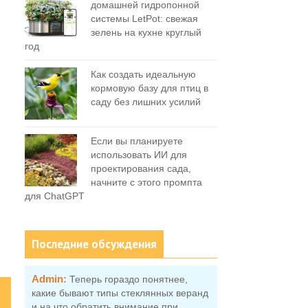
домашней гидропонной
системы LetPot: свежая
зелень на кухне круглый
год
Как создать идеальную
кормовую базу для птиц в
саду без лишних усилий
Если вы планируете
использовать ИИ для
проектирования сада,
начните с этого промпта
для ChatGPT
Последние обсуждения
Admin:
Теперь гораздо понятнее,
какие бывают типы стеклянных веранд
и на что обратить внимание при