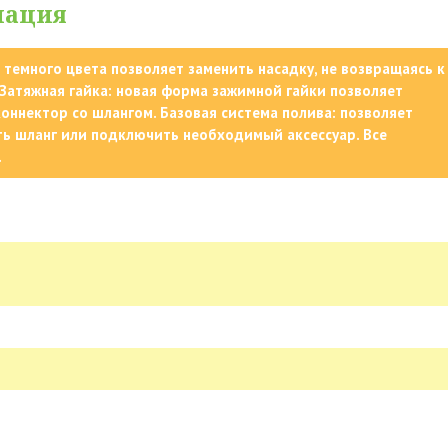
мация
 темного цвета позволяет заменить насадку, не возвращаясь к
Затяжная гайка: новая форма зажимной гайки позволяет
оннектор со шлангом. Базовая система полива: позволяет
ть шланг или подключить необходимый аксессуар. Все
.