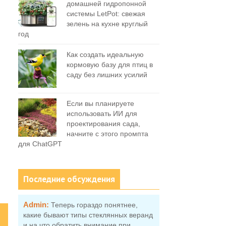
домашней гидропонной
системы LetPot: свежая
зелень на кухне круглый
год
Как создать идеальную
кормовую базу для птиц в
саду без лишних усилий
Если вы планируете
использовать ИИ для
проектирования сада,
начните с этого промпта
для ChatGPT
Последние обсуждения
Admin:
Теперь гораздо понятнее,
какие бывают типы стеклянных веранд
и на что обратить внимание при