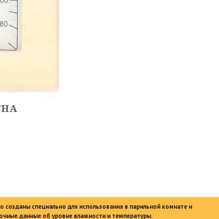
THA
 созданы специально для использования в парильной комнате и
очные данные об уровне влажности и температуры.