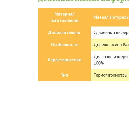
Материал
Металл,Натураль
изготовления
Дополнительно
Сдвоенный цифер
Особенности
Дерево: осина Ра
Диапазон измеряе
Характеристики
100%
Тип
Термогигрометры