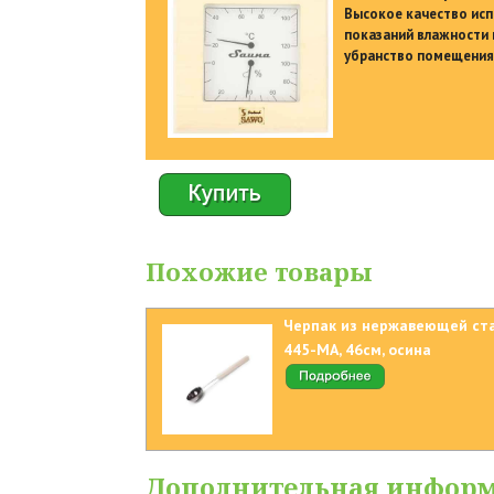
Высокое качество исп
показаний влажности 
убранство помещения 
Похожие товары
Черпак из нержавеющей ст
445-MA, 46см, осина
Дополнительная инфор