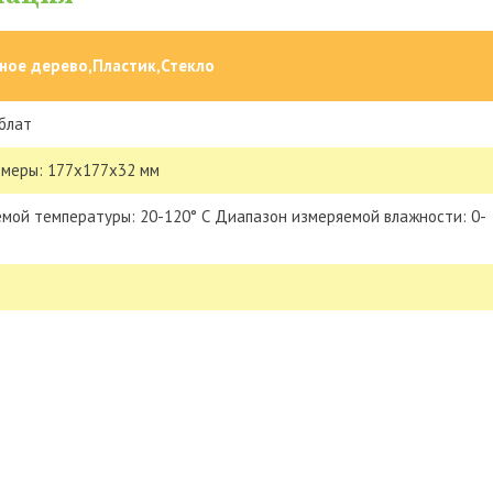
ное дерево,Пластик,Стекло
блат
змеры: 177х177х32 мм
мой температуры: 20-120° С Диапазон измеряемой влажности: 0-