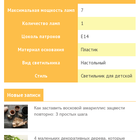
Максимальная мощность ламп
7
Количество ламп
1
Цоколь патронов
E14
Материал основания
Пластик
Вид светильника
Настольный
Стиль
Светильник для детской
Новые записи
Как заставить восковой амариллис зацвести
повторно: 3 простых шага
4 маленьких декоративных дерева, которые