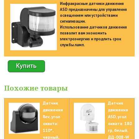
Инфракрасные датчики движения
ASD предназначены для управления
освещением или устройствами
сигнализации.
Использование датчиков движения
позволит вам экономить
электроэнергию и продлить срок
службы ламп.
Похожие товары
Датчик
Датчик
движения
движения
Rev, угол
ASD, угол
охвата:
охвата: 180
110°,
гр, белый,
черный,
ДД-008-W