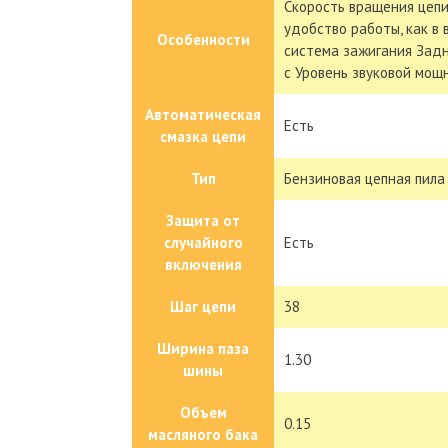
Скорость вращения цепи
удобство работы, как в 
Особенности
система зажигания Задн
с Уровень звуковой мощн
Автоматическая
Есть
смазка цепи
Тип
Бензиновая цепная пила
Защита от
случайного
Есть
включения
Шаг цепи
38
Ширина паза
1.30
шины
Объем
0.15
масляного бака