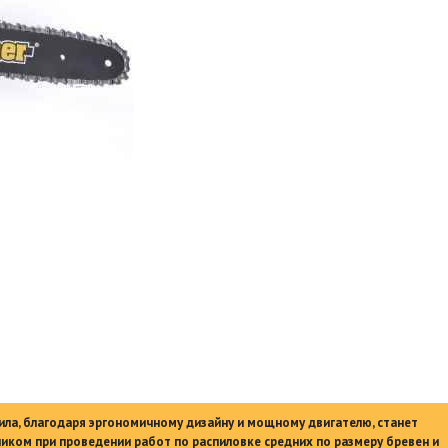
ила, благодаря эргономичному дизайну и мощному двигателю, станет
ом при проведении работ по распиловке средних по размеру бревен и