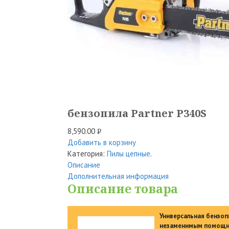
бензопила Partner P340S
8,590.00
Р
Добавить в корзину
УБ.
Категория:
Пилы цепные
.
Описание
Дополнительная информация
Описание товара
Универсальная бензоп
незаменимым помощник