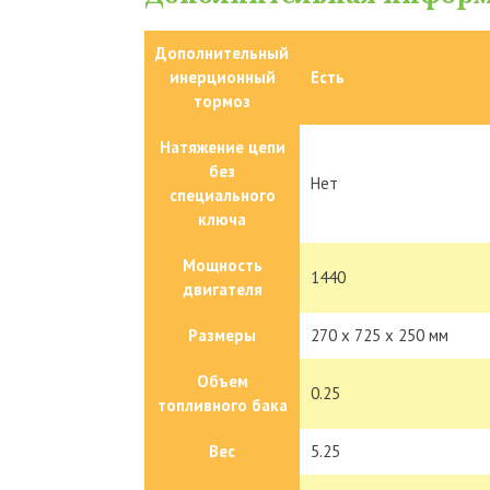
Дополнительный
инерционный
Есть
тормоз
Натяжение цепи
без
Нет
специального
ключа
Мощность
1440
двигателя
Размеры
270 х 725 х 250 мм
Объем
0.25
топливного бака
Вес
5.25