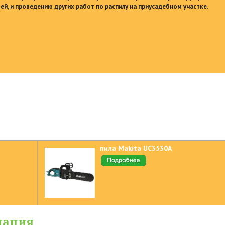
ей, и проведению других работ по распилу на приусадебном участке.
пила Makita UC3530A
мация