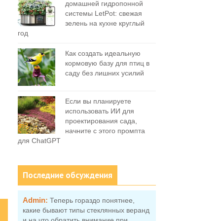
домашней гидропонной
системы LetPot: свежая
зелень на кухне круглый
год
Как создать идеальную
кормовую базу для птиц в
саду без лишних усилий
Если вы планируете
использовать ИИ для
проектирования сада,
начните с этого промпта
для ChatGPT
Последние обсуждения
Admin:
Теперь гораздо понятнее,
какие бывают типы стеклянных веранд
и на что обратить внимание при